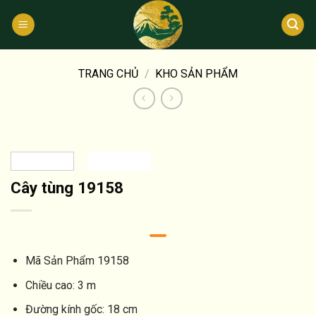
Bỏ
qua
nội
dung
TRANG CHỦ
/
KHO SẢN PHẨM
Cây tùng 19158
Mã Sản Phẩm
19158
Chiều cao:
3 m
Đường kính gốc:
18 cm