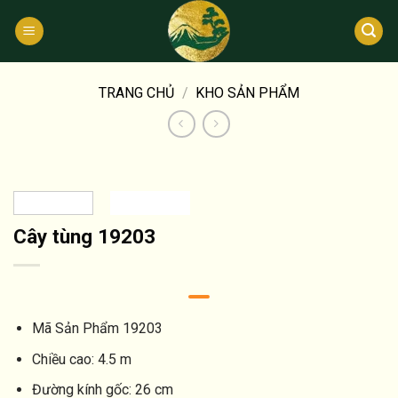
Bỏ
qua
nội
dung
TRANG CHỦ
/
KHO SẢN PHẨM
Cây tùng 19203
Mã Sản Phẩm
19203
Chiều cao:
4.5 m
Đường kính gốc:
26 cm