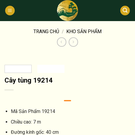
Bỏ
qua
nội
dung
TRANG CHỦ
/
KHO SẢN PHẨM
Cây tùng 19214
Mã Sản Phẩm
19214
Chiều cao:
7 m
Đường kính gốc:
40 cm