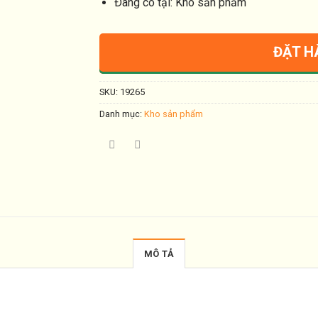
Ðang có tại: Kho sản phẩm
ĐẶT H
SKU:
19265
Danh mục:
Kho sản phẩm
MÔ TẢ