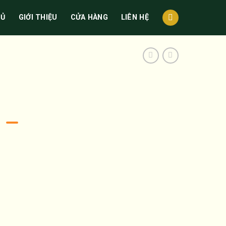
HỦ
GIỚI THIỆU
CỬA HÀNG
LIÊN HỆ