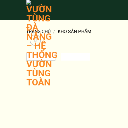
Bỏ
qua
nội
dung
TRANG CHỦ
/
KHO SẢN PHẨM