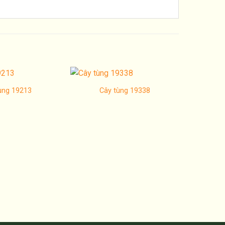
ùng 19213
Cây tùng 19338
Tr