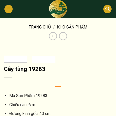
Bỏ
qua
nội
dung
TRANG CHỦ
/
KHO SẢN PHẨM
Cây tùng 19283
Mã Sản Phẩm
19283
Chiều cao:
6 m
Đường kính gốc:
40 cm